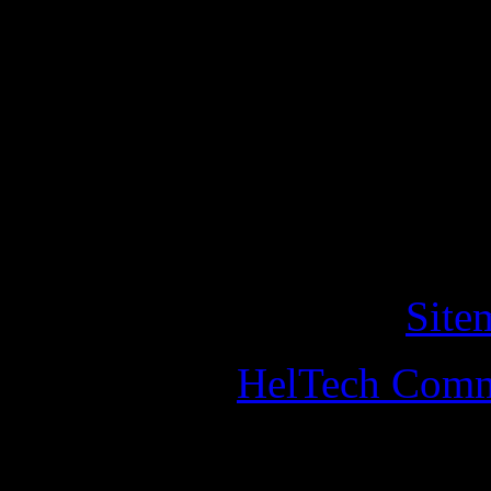
Den här webbplatsen använd
användarsessioner och stati
fortsätta besöka webbplats
cookies på denna webbplat
detta ska du lämna webbpla
Copyright © 2011 helander
All Rights Reserved. •
Site
Designed by
HelTech Comm